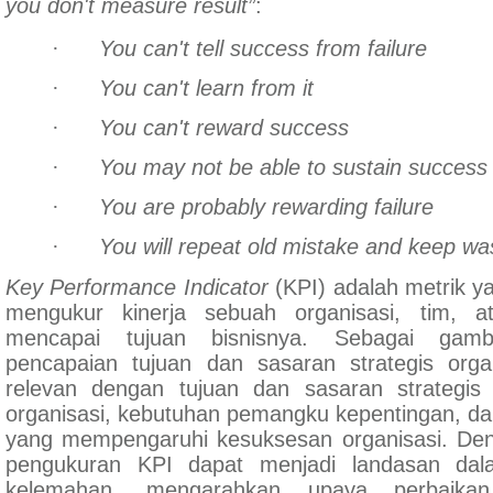
you don't measure result”
:
·
You can't tell success from failure
·
You can't learn from it
·
You can't reward success
·
You may not be able to sustain success
·
You are probably rewarding failure
·
You will repeat old mistake and keep wa
Key Performance Indicator
(KPI) adalah metrik y
mengukur kinerja sebuah organisasi, tim, a
mencapai tujuan bisnisnya. Sebagai gamba
pencapaian tujuan dan sasaran strategis org
relevan dengan tujuan dan sasaran strategis
organisasi, kebutuhan pemangku kepentingan, dan
yang mempengaruhi kesuksesan organisasi. Deng
pengukuran KPI dapat menjadi landasan dala
kelemahan, mengarahkan upaya perbaika