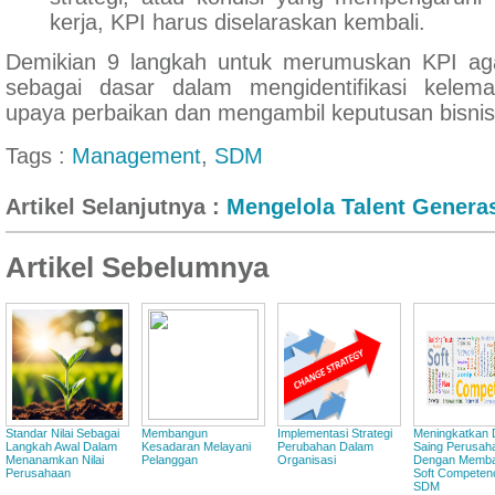
kerja, KPI harus diselaraskan kembali.
Demikian 9 langkah untuk merumuskan KPI ag
sebagai dasar dalam mengidentifikasi kelem
upaya perbaikan dan mengambil keputusan bisni
Tags :
Management
,
SDM
Artikel Selanjutnya :
Mengelola Talent Generas
Artikel Sebelumnya
Standar Nilai Sebagai
Membangun
Implementasi Strategi
Meningkatkan
Langkah Awal Dalam
Kesadaran Melayani
Perubahan Dalam
Saing Perusah
Menanamkan Nilai
Pelanggan
Organisasi
Dengan Memb
Perusahaan
Soft Competen
SDM